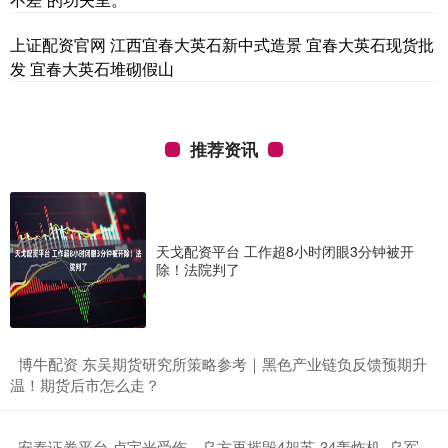
上证配资官网 江西宜春大英石新中式造景 宜春大英石现货批
发 宜春大英石堆砌假山
推荐资讯
天戈配资平台 工作超8小时闭眼3分钟被开
除！法院判了
​博牛配资 东吴期货研究所策略参考｜黑色产业链负反馈预期升
温！期货后市怎么走？
​安泰证券平台 卢宇光受伤，乌方再摧毁4架苏-34轰炸机_乌军_