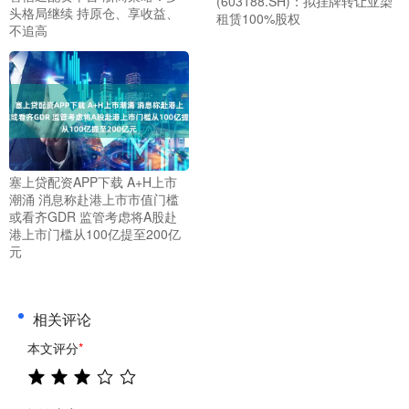
(603188.SH)：拟挂牌转让亚染
头格局继续 持原仓、享收益、
租赁100%股权
不追高
塞上贷配资APP下载 A+H上市
潮涌 消息称赴港上市市值门槛
或看齐GDR 监管考虑将A股赴
港上市门槛从100亿提至200亿
元
相关评论
本文评分
*