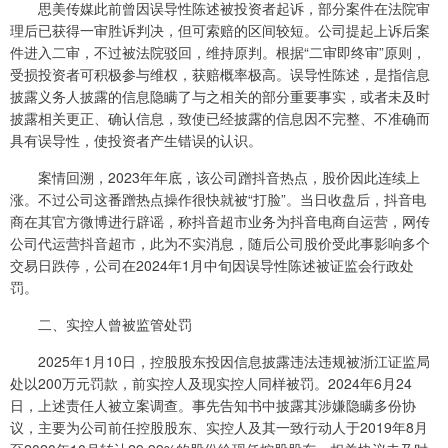
思美传媒此前曾因误导性陈述被投资者起诉，部分案件在法院审
理后已获得一审胜诉判决，但可索赔的区间较短。公司提起上诉后案
件进入二审，不过被法院驳回，维持原判。根据“二审即终审”原则，
受损投资者可积极参与维权，获赔概率极高。误导性陈述，是指信息
披露义务人披露的信息隐瞒了与之相关的部分重要事实，或者未及时
披露相关更正、确认信息，致使已经披露的信息因不完整、不准确而
具有误导性，使投资者产生错误的认识。
案情回溯，2023年年底，该公司蹭抖音热点，股价因此连续上
涨。不过公司这番蹭热点操作很快就被“打脸”。当日收盘后，抖音电
商在其官方微博进行辟谣，称抖音超市业务为抖音电商自运营，网传
公司代运营抖音超市，此为不实消息，随后公司股价受此事影响多个
交易日跌停，公司在2024年1月中旬因误导性陈述被证监会行政处
罚。
二、实控人曾被监管处罚
2025年1月10日，控股股东投因信息披露违法违规被浙江证监局
处以200万元罚款，前实控人及现实控人同样被罚。2024年6月24
日，上述责任人被立案调查。事先告知书中披露其涉嫌隐瞒多份协
议，主要为公司前任控股股东、实控人及其一致行动人于2019年8月