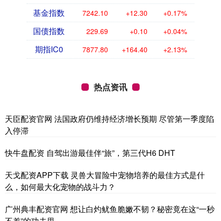
基金指数
7242.10
+12.30
+0.17%
国债指数
229.69
+0.10
+0.04%
期指IC0
7877.80
+164.40
+2.13%
热点资讯
天臣配资官网 法国政府仍维持经济增长预期 尽管第一季度陷
入停滞
快牛盘配资 自驾出游最佳伴“旅”，第三代H6 DHT
天戈配资APP下载 灵兽大冒险中宠物培养的最佳方式是什
么，如何最大化宠物的战斗力？
广州典丰配资官网 想让白灼鱿鱼脆嫩不韧？秘密竟在这“一秒
不差”的功夫里。