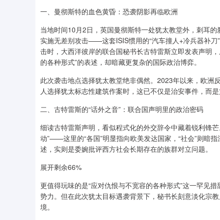
一、曼彻斯特的血色黄昏：恐袭阴影再临欧洲
当地时间10月2日，英国曼彻斯特一处犹太教堂外，刺耳
实施无差别攻击——这套ISIS惯用的“汽车撞人+冷兵器
击时，大西洋彼岸的联合国秘书长古特雷斯立即发表声明，用
的各种形式”的表述，却暗藏更复杂的国际政治博弈。
此次袭击地点选择犹太教堂绝非偶然。2023年以来，欧洲
人选择犹太标志性建筑作案时，这已不仅是治安事件，而是
二、古特雷斯的“话外之音”：联合国声明里的政治密码
细读古特雷斯声明，看似程式化的外交辞令中藏着锐利锋芒
动”——这里的“各国”明显指向欧美发达国家，“社会”则
述，实则是委婉批评西方社会长期存在的族群对立问题。
展开剩余66%
更值得玩味的是“应对仇恨与不宽容的各种形式”这一罕见
势力。但在此次犹太目标遇袭背景下，秘书长刻意淡化宗教
境。