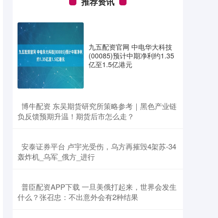
推荐资讯
九五配资官网 中电华大科技
(00085)预计中期净利约1.35
亿至1.5亿港元
​博牛配资 东吴期货研究所策略参考｜黑色产业链
负反馈预期升温！期货后市怎么走？
​安泰证券平台 卢宇光受伤，乌方再摧毁4架苏-34
轰炸机_乌军_俄方_进行
​普臣配资APP下载 一旦美俄打起来，世界会发生
什么？张召忠：不出意外会有2种结果