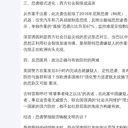
三、恐袭模式进化：西方社会裂痕成温床
从作案手法看，此次袭击延续了2016年尼斯恐袭（86死）
武器，仅凭汽车和刀具就能制造恐慌，反映出极端思想渗透已
示，单独作案的“孤狼”恐袭占比升至67%，监控难度呈指数
深层诱因则是西方社会日益尖锐的意识形态对立。当巴以冲
思想正利用社会裂痕加速传播。曼彻斯特恐袭嫌疑人的作案
仇恨正在欧洲街头兑现。
四、反恐困局：政治正确与有效防控的两难
英国警方在案发后3小时内完成击毙嫌疑人、定性恐袭、发
防控与族群和谐？当欧洲多国推行“强化警力巡逻犹太设施
的悲剧又可能 重演。
古特雷斯呼吁“将肇事者绳之以法”的表述，在此案中因嫌
者，事后追责毫无威慑力。联合国强调的“社会共同维护”
一国家的强力防控，都不如社群层面的免疫力构建有效。
结语：恐袭警报能否唤醒文明共识？
曼彻斯特的硝烟散去时，联合国声明引发的舆论震荡才刚刚