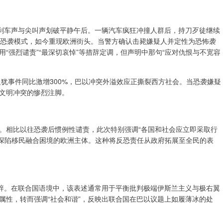
的刹车声与尖叫声划破平静午后。一辆汽车疯狂冲撞人群后，持刀歹徒继续
补刀”恐袭模式，如今重现欧洲街头。当警方确认击毙嫌疑人并定性为恐怖袭
“强烈谴责”“最深切哀悼”等措辞定调，但声明中那句“应对仇恨与不宽容
反犹事件同比激增300%，巴以冲突外溢效应正撕裂西方社会。当恐袭嫌疑
文明冲突的惨烈注脚。
。相比以往恐袭后惯例性谴责，此次特别强调“各国和社会应立即采取行
暗指深陷移民融合困境的欧洲主体。这种将反恐责任从政府拓展至全民的表
措辞。在联合国语境中，该表述通常用于平衡批判极端伊斯兰主义与极右翼
属性，转而强调“社会和谐”，反映出联合国在巴以议题上如履薄冰的处