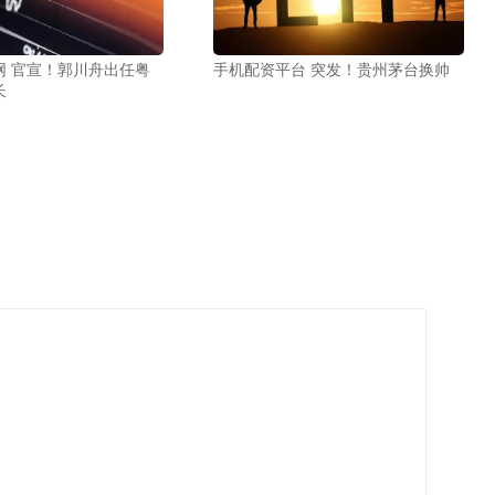
网 官宣！郭川舟出任粤
手机配资平台 突发！贵州茅台换帅
长