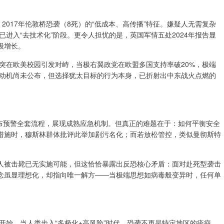
、2017年伦敦桥恐袭（8死）的“低成本、高传播”特征。嫌疑人无需复杂
进入“去技术化”阶段。更令人担忧的是，英国军情五处2024年报告显
级增长。
突在欧美校园引发对峙，当极右翼政党在欧盟多国支持率破20%，极端
动机尚未公布，但选择犹太目标的行为本身，已折射出中东战火点燃的
布预警全套流程，展现成熟应急机制。但真正的难题在于：如何平衡安全
”措施时，穆斯林群体批评此举加剧污名化；而若放松管控，类似曼彻斯特
疑人被击毙已无实施可能，但这恰恰暴露出反恐核心矛盾：面对赴死型袭击
理念虽显理想化，却指向唯一解方——当极端思想如病毒般变异时，任何单
开始。当人类步入“多极化+高风险”时代，恐袭不再是特定地区的疮疤，