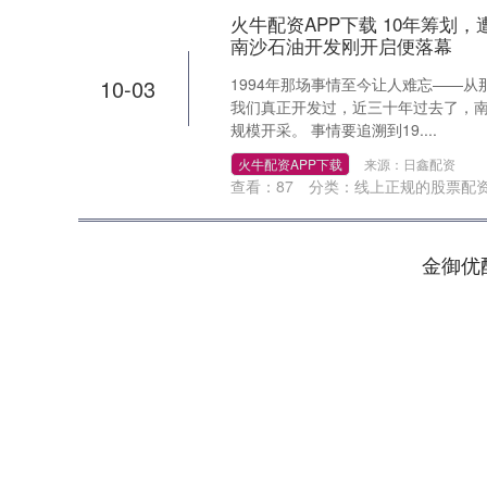
火牛配资APP下载 10年筹划
南沙石油开发刚开启便落幕
10-03
1994年那场事情至今让人难忘——
我们真正开发过，近三十年过去了，
规模开采。 事情要追溯到19....
火牛配资APP下载
来源：日鑫配资
查看：
87
分类：
线上正规的股票配
金御优