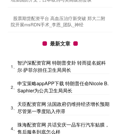
​股票期货配资平台 高血压治疗新突破 郑大二附
院开展msRDN手术_李恩_团队_神经
最新文章
智沪深配资官网 特朗普变卦 转而提名妮科
1、
尔·萨菲尔担任卫生局局长
申宝策略appAPP下载 特朗普任命Nicole B.
2、
Saphier为公共卫生局局长
天臣配资官网 法国政府仍维持经济增长预期
3、
尽管第一季度陷入停滞
珠海配资官网 共话安庆一品车行汽车贴膜，
4、
售后服务到底怎么样