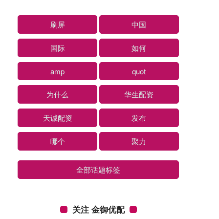
刷屏
中国
国际
如何
amp
quot
为什么
华生配资
天诚配资
发布
哪个
聚力
全部话题标签
关注 金御优配