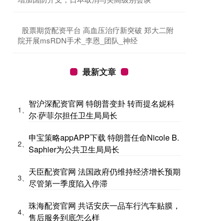
​股票期货配资平台 高血压治疗新突破 郑大二附
院开展msRDN手术_李恩_团队_神经
最新文章
智沪深配资官网 特朗普变卦 转而提名妮科
1、
尔·萨菲尔担任卫生局局长
申宝策略appAPP下载 特朗普任命Nicole B.
2、
Saphier为公共卫生局局长
天臣配资官网 法国政府仍维持经济增长预期
3、
尽管第一季度陷入停滞
珠海配资官网 共话安庆一品车行汽车贴膜，
4、
售后服务到底怎么样