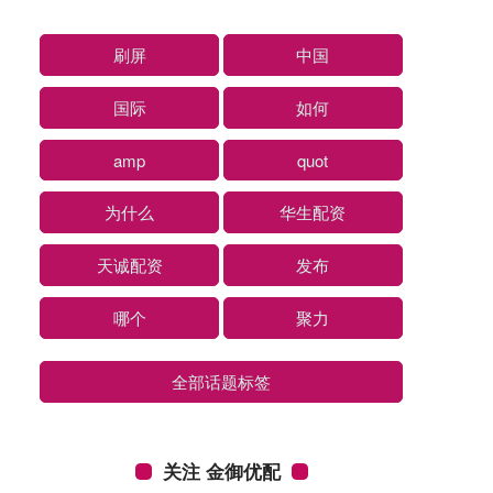
刷屏
中国
国际
如何
amp
quot
为什么
华生配资
天诚配资
发布
哪个
聚力
全部话题标签
关注 金御优配