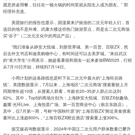
愿意拼桌用餐，往往在一顿火锅的时间里就从陌生人成为朋友。” 郭
经理补充道。
美团旅行的报告也显示，因漫展来沪旅游的二次元年轻人们，首
选目的地不是外滩、武康大楼这些热门旅游景点，而是去二次元商场
买“谷子”（二次元文化中的周边产品）。
“我们准备从静安大悦城，到新世界城、第一百货、百联ZX，然
后去外文书店和迪美购物中心，有时间还可以去美罗城。”来自武汉
的“准大学生”小周表示，她趁着暑假和朋友一起来参加BW2025，行程
从7月10日开始，持续到7月14日。
小周计划的这条路线也是时下在二次元中最火的“上海吃谷路
线”。美团数据显示，7月以来，上海地区“二次元商场”搜索量较上月
同期增长超10倍，从搜索人群看，年龄在20~35岁人群占比达到
62%。其中，Top5的商场分别为：上海静安大悦城、百联ZX创趣场、
鑫耀·光环Live、上海悦荟广场、第一百货商业中心（南京东路店）。
其中，仅7月第一周，号称“中国秋叶原”的“上海百联ZX”附近美食搜索
量环比上涨超800%，“上海百联ZX附近酒店”搜索量上涨306%。
据艾媒咨询数据显示，2024年中国泛二次元用户群体数量已攀升