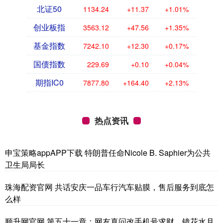
北证50
1134.24
+11.37
+1.01%
创业板指
3563.12
+47.56
+1.35%
基金指数
7242.10
+12.30
+0.17%
国债指数
229.69
+0.10
+0.04%
期指IC0
7877.80
+164.40
+2.13%
热点资讯
申宝策略appAPP下载 特朗普任命Nicole B. Saphier为公共
卫生局局长
珠海配资官网 共话安庆一品车行汽车贴膜，售后服务到底怎
么样
顺升网官网 第五十一章：网友真问改手机号求财，镜花水月