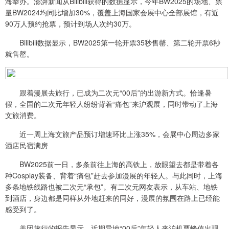
海举办。澎湃新闻从Bilibili获得的数据显示，今年BW2025的场地、票
量BW2024均同比增加30%，覆盖上海国家会展中心全部展馆，有近
90万人预约抢票，预计到场人次约30万。
Bilibili数据显示，BW2025第一轮开票35秒售罄、第二轮开票6秒
就售罄。
跟着漫展去旅行，已成为二次元“00后”的出游新方式。恰逢暑
假，全国的二次元年轻人纷纷背着“痛包”来沪观展，同时带动了上海
文旅消费。
近一周上海文旅产品预订增速环比上涨35%，会展中心周边多家
酒店民宿满房
BW2025前一日，多条前往上海的高铁上，放眼望去都是带着各
种Cosplay装备、背着“痛包”赶去参加漫展的年轻人。与此同时，上海
多条地铁线路也被二次元“承包”。有二次元网友表示，从车站、地铁
到酒店，身边都是同样从外地赶来的同好，漫展的氛围在路上已经能
感受到了。
美团旅行的报告显示，近期异地“00后”年轻人来沪机票峰值出现