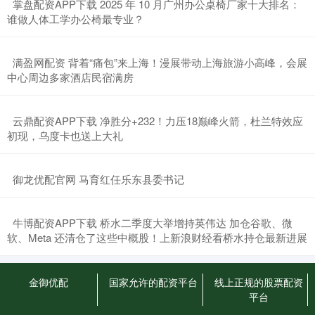
​掌盘配资APP下载 2025 年 10 月广州办公桌椅厂家十大排名：
谁做人体工学办公椅最专业？
​满盈网配资 背着“痛包”来上海！漫展带动上海旅游小高峰，会展
中心周边多家酒店民宿满房
​云鼎配资APP下载 净胜分+232！力压18巅峰火箭，杜兰特效应
初现，乌度卡也送上大礼
​御龙优配官网 马育红任乐东县委书记
​牛博配资APP下载 桥水二季度大举增持英伟达 加仓谷歌、微
软、Meta 还清仓了这些中概股！上新浪财经看桥水持仓最新进展
金御优配
国家允许的配资平台
线上正规的股票配资
平台