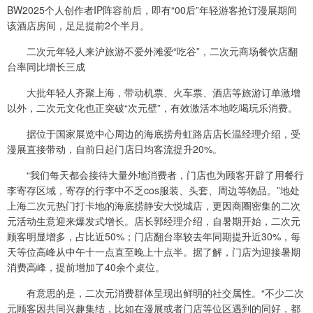
BW2025个人创作者IP阵容前后，即有“00后”年轻游客抢订漫展期间
该酒店房间，足足提前2个半月。
二次元年轻人来沪旅游不爱外滩爱“吃谷”，二次元商场餐饮店翻
台率同比增长三成
大批年轻人齐聚上海，带动机票、火车票、酒店等旅游订单激增
以外，二次元文化也正突破“次元壁”，有效激活本地吃喝玩乐消费。
据位于国家展览中心周边的海底捞舟虹路店店长温经理介绍，受
漫展直接带动，自前日起门店日均客流提升20%。
“我们每天都会接待大量外地消费者，门店也为顾客开辟了用餐行
李寄存区域，寄存的行李中不乏cos服装、头套、周边等物品。”地处
上海二次元热门打卡地的海底捞静安大悦城店，更因商圈密集的二次
元活动生意迎来爆发式增长。店长郭经理介绍，自暑期开始，二次元
顾客明显增多，占比近50%；门店翻台率较去年同期提升近30%，每
天等位高峰从中午十一点直至晚上十点半。据了解，门店为迎接暑期
消费高峰，提前增加了40余个桌位。
有意思的是，二次元消费群体呈现出鲜明的社交属性。“不少二次
元顾客因共同兴趣集结，比如在漫展或者门店等位区遇到的同好，都